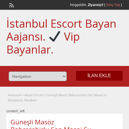
Hoşgeldin,
Ziyaretçi!
[
Giriş Yap
]
İstanbul Escort Bayan
Aajansı.
Vip
Bayanlar.
İLAN EKLE
Anasayfa
»
Akbatı Escort
»
Güneşli Masöz Bahçeşehirlu Son Masaj Su
Rahatlama Teknikleri
content_left
Güneşli Masöz