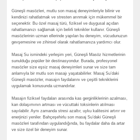
Güneşli masözleri, mutlu son masaj deneyimleriyle bilinir ve
kendinizi rahatlatmak ve stresten arınmak için mükemmel bir
seçenektir. Bu özel masaj türü, fiziksel ve duygusal açıdan
rahatlamanızı sağlamak için belirli teknikler kullanır. Güneşli
masözlerinin uzman ellerinde yapılan bu deneyim, vücudunuzun
gevşemesine ve zihinsel olarak rahatlamanıza yardımcı olur.
Masaj Su ismindeki yerleşim yeri, Güneşli Masöz hizmetlerinin
sunulduğu popüler bir destinasyondur. Burada, profesyonel
masözler size eşsiz masaj deneyimleri sunar ve size tam
anlamıyla bir mutlu son masajı yaşatabilirler. Masaj Su’daki
Güneşli masözler, masajın faydalarını ve çeşitli tekniklerini
uygulamak konusunda uzmandırlar.
Masajın fiziksel faydaları arasında kas gerginliklerinin azalması,
kan dolaşımının artması ve vücuttaki toksinlerin atılması
sayılabilir. Aynı zamanda stresi azaltır, uyku kalitesini artırır ve
enerjinizi yeniler. Bahçeşehirlu son masaj Su’daki Güneşli
masözleri tarafından uygulandığında, bu faydalar daha da artar
ve size özel bir deneyim sunar.