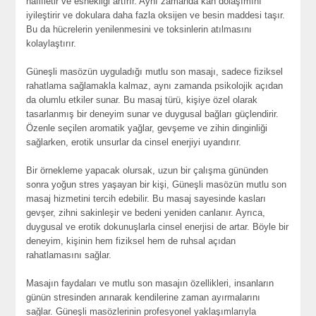
hafifletir ve esnekliği artırır. Aynı zamanda kan dolaşımını
iyileştirir ve dokulara daha fazla oksijen ve besin maddesi taşır.
Bu da hücrelerin yenilenmesini ve toksinlerin atılmasını
kolaylaştırır.
Güneşli masözün uyguladığı mutlu son masajı, sadece fiziksel
rahatlama sağlamakla kalmaz, aynı zamanda psikolojik açıdan
da olumlu etkiler sunar. Bu masaj türü, kişiye özel olarak
tasarlanmış bir deneyim sunar ve duygusal bağları güçlendirir.
Özenle seçilen aromatik yağlar, gevşeme ve zihin dinginliği
sağlarken, erotik unsurlar da cinsel enerjiyi uyandırır.
Bir örnekleme yapacak olursak, uzun bir çalışma gününden
sonra yoğun stres yaşayan bir kişi, Güneşli masözün mutlu son
masaj hizmetini tercih edebilir. Bu masaj sayesinde kasları
gevşer, zihni sakinleşir ve bedeni yeniden canlanır. Ayrıca,
duygusal ve erotik dokunuşlarla cinsel enerjisi de artar. Böyle bir
deneyim, kişinin hem fiziksel hem de ruhsal açıdan
rahatlamasını sağlar.
Masajın faydaları ve mutlu son masajın özellikleri, insanların
günün stresinden arınarak kendilerine zaman ayırmalarını
sağlar. Güneşli masözlerinin profesyonel yaklaşımlarıyla