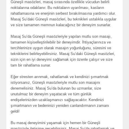
Güneşli masözleri, masaj sırasında özellikle vücudun belirli
noktalarına odaklanır. Bu noktaların uyarılması, kasların
rahatlamasına ve enerjinin serbest bırakılmasına yardımcı olur.
Masaj Su’daki Güneşli masözleri, bu teknikleri ustalıkla uygular
ve size tamamen memnun kalacağınız bir deneyim sunarlar.
Masaj Su’da Güneşli masözleriyle yapılan mutlu son masajı,
tamamen kişiselleştirilebilir bir deneyimdir. İhtiyaçlarınıza ve
tercihlerinize uygun olarak masajın yoğunluğunu, süresini ve
tekniklerini belirleyebilirsiniz. Masaj Su’daki Güneşli masözleri,
sizin için en iyi deneyimi sağlamak için özenle çalışır ve size
tam bir rahatlama sunar.
Eğer stresten arınmak, rahatlamak ve kendinizi şımartmak
istiyorsanız, Güneşli masözleriyle mutlu son masajını
denemelisiniz. Masaj Su’da bulunan bu uzmanlar, size
unutulmaz bir deneyim yaşatacak ve tüm günlük
endişelerinizden uzaklaşmanızı sağlayacaktır. Kendinizi
şımartmanın ve bedeninizi yeniden canlandırmanın zamanı
geldi!
Bu masaj deneyimini yaşamak için hemen bir Güneşli
masözüyle iletişime geçebilirsiniz. Masaj Su’da rahatlamak ve