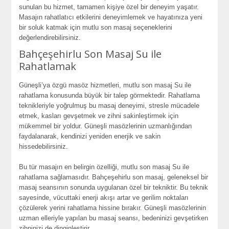
sunulan bu hizmet, tamamen kişiye özel bir deneyim yaşatır.
Masajın rahatlatıcı etkilerini deneyimlemek ve hayatınıza yeni
bir soluk katmak için mutlu son masaj seçeneklerini
değerlendirebilirsiniz.
Bahçeşehirlu Son Masaj Su ile
Rahatlamak
Güneşli’ya özgü masöz hizmetleri, mutlu son masaj Su ile
rahatlama konusunda büyük bir talep görmektedir. Rahatlama
teknikleriyle yoğrulmuş bu masaj deneyimi, stresle mücadele
etmek, kasları gevşetmek ve zihni sakinleştirmek için
mükemmel bir yoldur. Güneşli masözlerinin uzmanlığından
faydalanarak, kendinizi yeniden enerjik ve sakin
hissedebilirsiniz.
Bu tür masajın en belirgin özelliği, mutlu son masaj Su ile
rahatlama sağlamasıdır. Bahçeşehirlu son masaj, geleneksel bir
masaj seansının sonunda uygulanan özel bir tekniktir. Bu teknik
sayesinde, vücuttaki enerji akışı artar ve gerilim noktaları
çözülerek yerini rahatlama hissine bırakır. Güneşli masözlerinin
uzman elleriyle yapılan bu masaj seansı, bedeninizi gevşetirken
zihninizi de dinginleştirir.