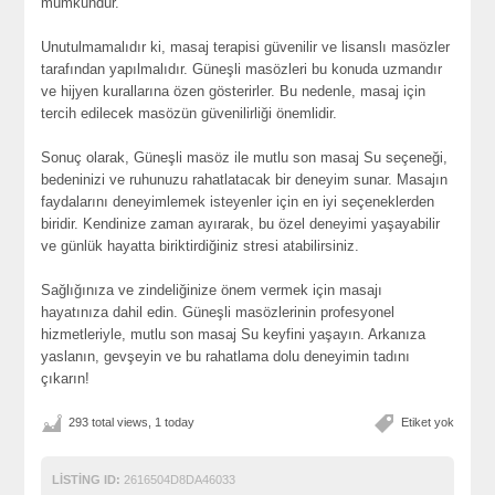
mümkündür.
Unutulmamalıdır ki, masaj terapisi güvenilir ve lisanslı masözler
tarafından yapılmalıdır. Güneşli masözleri bu konuda uzmandır
ve hijyen kurallarına özen gösterirler. Bu nedenle, masaj için
tercih edilecek masözün güvenilirliği önemlidir.
Sonuç olarak, Güneşli masöz ile mutlu son masaj Su seçeneği,
bedeninizi ve ruhunuzu rahatlatacak bir deneyim sunar. Masajın
faydalarını deneyimlemek isteyenler için en iyi seçeneklerden
biridir. Kendinize zaman ayırarak, bu özel deneyimi yaşayabilir
ve günlük hayatta biriktirdiğiniz stresi atabilirsiniz.
Sağlığınıza ve zindeliğinize önem vermek için masajı
hayatınıza dahil edin. Güneşli masözlerinin profesyonel
hizmetleriyle, mutlu son masaj Su keyfini yaşayın. Arkanıza
yaslanın, gevşeyin ve bu rahatlama dolu deneyimin tadını
çıkarın!
293 total views, 1 today
Etiket yok
LISTING ID:
2616504D8DA46033